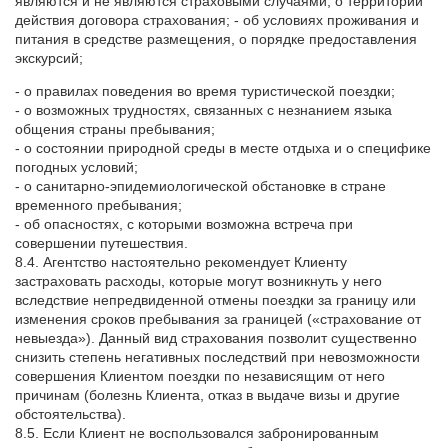
являются и не являются страховыми случаями, о территории
действия договора страхования; - об условиях проживания и
питания в средстве размещения, о порядке предоставления
экскурсий;
- о правилах поведения во время туристической поездки;
- о возможных трудностях, связанных с незнанием языка
общения страны пребывания;
- о состоянии природной среды в месте отдыха и о специфике
погодных условий;
- о санитарно-эпидемиологической обстановке в стране
временного пребывания;
- об опасностях, с которыми возможна встреча при
совершении путешествия.
8.4. Агентство настоятельно рекомендует Клиенту
застраховать расходы, которые могут возникнуть у него
вследствие непредвиденной отмены поездки за границу или
изменения сроков пребывания за границей («страхование от
невыезда»). Данный вид страхования позволит существенно
снизить степень негативных последствий при невозможности
совершения Клиентом поездки по независящим от него
причинам (болезнь Клиента, отказ в выдаче визы и другие
обстоятельства).
8.5. Если Клиент не воспользовался забронированным