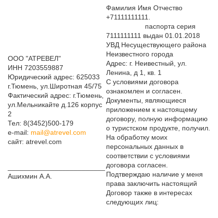
Фамилия Имя Отчество
+71111111111.
паспорта серия
7111111111 выдан 01.01.2018
УВД Несуществующего района
Неизвестного города
ООО "АТРЕВЕЛ"
Адрес: г. Неивестный, ул.
ИНН 7203559887
Ленина, д 1, кв. 1
Юридический адрес: 625033
С условиями договора
г.Тюмень, ул.Широтная 45/75
ознакомлен и согласен.
Фактический адрес: г.Тюмень,
Документы, являющиеся
ул.Мельникайте д.126 корпус
приложением к настоящему
2
договору, полную информацию
Тел: 8(3452)500-179
о туристском продукте, получил.
e-mail:
mail@atrevel.com
На обработку моих
сайт: atrevel.com
персональных данных в
соответствии с условиями
договора согласен.
_________________________
Подтверждаю наличие у меня
Ашихмин А.А.
права заключить настоящий
Договор также в интересах
следующих лиц:
___________________________